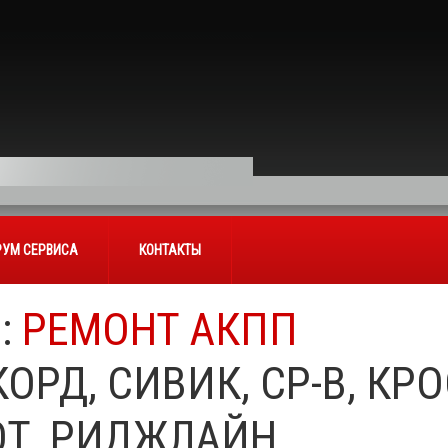
УМ СЕРВИСА
КОНТАКТЫ
:
РЕМОНТ АКПП
ОРД, СИВИК, СР-В, КР
ОТ, РИДЖЛАЙН.