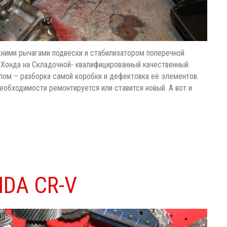
жними рычагами подвески и стабилизатором поперечной
р Хонда на Складочной- квалифицированный качественный
ом – разборка самой коробки и дефектовка её элементов.
еобходимости ремонтируется или ставится новый. А вот и
DA CR-V