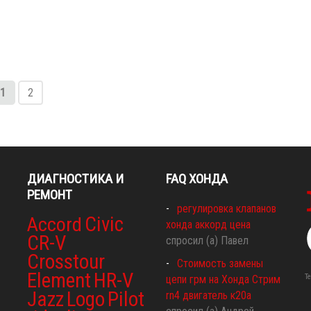
1
2
ДИАГНОСТИКА И
FAQ ХОНДА
РЕМОНТ
регулировка клапанов
Civic
Accord
хонда аккорд цена
CR-V
спросил (а) Павел
Crosstour
Стоимость замены
Element
HR-V
Т
цепи грм на Хонда Стрим
Jazz
Logo
Pilot
rn4 двигатель к20а