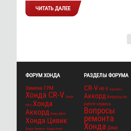
ЧИТАТЬ ДАЛЕЕ
ФОРУМ ХОНДА
РАЗДЕЛЫ ФОРУМА
CR-V
Замена ГРМ
HR-V
Questions
Хонда CR-V
Аккорд
Вопросы по
Хонда
Хонда
работе сервиса
HR-V
Вопросы
Аккорд
Хонда Джаз
ремонта
Хонда Цивик
Хонда
Джаз
Хонда Элемент
Хонда пилот