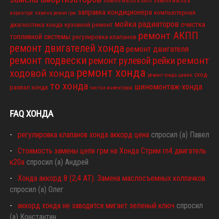
замена масла в акпп
замена масла в
заправка кондиционера
компьютерная
вариаторе
замена ремня грм
мойка радиаторов
очистка
диагностика хонда
кузовной ремонт
ремонт АКПП
топливной системы
регулировка клапанов
ремонт двигателей хонда
ремонт двигателя
ремонт подвески
ремонт
ремонт рулевой рейки
ремонт хонда
ходовой хонда
сход-
ремонт хонда цивик
то хонда
шиномонтаж-хонда
развал хонда
чистка инжекторов
FAQ ХОНДА
регулировка клапанов хонда аккорд цена
спросил (а) Павел
Стоимость замены цепи грм на Хонда Стрим rn4 двигатель
к20а
спросил (а) Андрей
Хонда аккорд 8 (2,4 АТ). Замена маслосъемных колпачков
спросил (а) Олег
аккорд хонда не заводится мигает зеленый ключ
спросил
(а) Константин