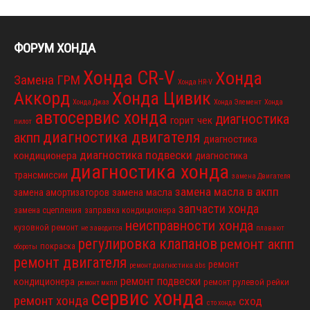
ФОРУМ ХОНДА
Хонда CR-V
Хонда
Замена ГРМ
Хонда HR-V
Аккорд
Хонда Цивик
Хонда Джаз
Хонда Элемент
Хонда
автосервис хонда
диагностика
горит чек
пилот
диагностика двигателя
акпп
диагностика
диагностика подвески
кондиционера
диагностика
диагностика хонда
трансмиссии
замена Двигателя
замена масла в акпп
замена масла
замена амортизаторов
запчасти хонда
замена сцепления
заправка кондиционера
неисправности хонда
кузовной ремонт
не заводится
плавают
регулировка клапанов
ремонт акпп
покраска
обороты
ремонт двигателя
ремонт
ремонт диагностика abs
ремонт подвески
кондиционера
ремонт рулевой рейки
ремонт мкпп
сервис хонда
ремонт хонда
сход
сто хонда