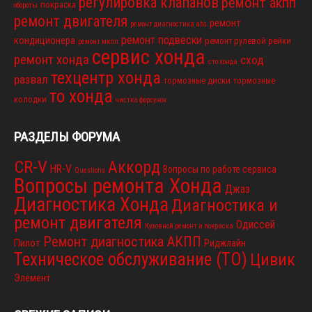
регулировка клапанов
ремонт акпп
покраска
обороты
ремонт двигателя
ремонт
ремонт диагностика abs
ремонт подвески
кондиционера
ремонт рулевой рейки
ремонт мкпп
сервис хонда
ремонт хонда
сход
сто хонда
техцентр хонда
развал
тормозные диски
тормозные
то хонда
колодки
чистка форсунок
РАЗДЕЛЫ ФОРУМА
CR-V
Аккорд
HR-V
Вопросы по работе сервиса
Questions
Вопросы ремонта Хонда
Джаз
Диагностика Хонда
Диагностика и
ремонт двигателя
Одиссей
Кузовной ремонт и покраска
Ремонт диагностика АКПП
Пилот
Риджлайн
Техническое обслуживание (ТО)
Цивик
Элемент