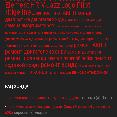
Element
HR-V
Jazz
Logo
Pilot
ridgeline
диагностика АКПП хонда
диагностика двигателя хонда
диагностика хонда
замена амортизаторов
замена масла в акпп
замена масла в
заправка кондиционера
компьютерная
вариаторе
замена ремня грм
мойка радиаторов
очистка
диагностика хонда
кузовной ремонт
ремонт АКПП
топливной системы
регулировка клапанов
ремонт двигателей хонда
ремонт двигателя
ремонт подвески
ремонт
ремонт рулевой рейки
ремонт хонда
ходовой хонда
сход-
ремонт хонда цивик
то хонда
шиномонтаж-хонда
развал хонда
чистка инжекторов
FAQ ХОНДА
регулировка клапанов хонда аккорд цена
спросил (а) Павел
Стоимость замены цепи грм на Хонда Стрим rn4 двигатель
к20а
спросил (а) Андрей