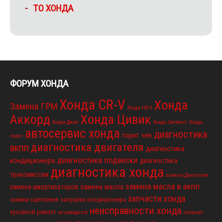
ТО ХОНДА
ФОРУМ ХОНДА
Хонда CR-V
Хонда
Замена ГРМ
Хонда HR-V
Аккорд
Хонда Цивик
Хонда Джаз
Хонда Элемент
Хонда
автосервис хонда
диагностика
горит чек
пилот
диагностика двигателя
акпп
диагностика
диагностика подвески
кондиционера
диагностика
диагностика хонда
трансмиссии
замена Двигателя
замена масла в акпп
замена масла
замена амортизаторов
запчасти хонда
замена сцепления
заправка кондиционера
неисправности хонда
кузовной ремонт
не заводится
плавают