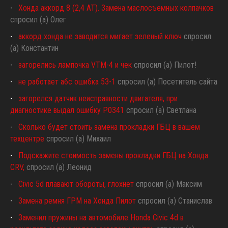
Хонда аккорд 8 (2,4 АТ). Замена маслосъемных колпачков
спросил (а) Олег
аккорд хонда не заводится мигает зеленый ключ
спросил
(а) Константин
загорелись лампочка VTM-4 и чек
спросил (а) Пилот!
не работает абс ошибка 53-1
спросил (а) Посетитель сайта
загорелся датчик неисправности двигателя, при
диагностике выдал ошибку P0341
спросил (а) Светлана
Сколько будет стоить замена прокладки ГБЦ в вашем
техцентре
спросил (а) Михаил
Подскажите стоимость замены прокладки ГБЦ на Хонда
CRV,
спросил (а) Леонид
Civic 5d плавают обороты, глохнет
спросил (а) Максим
Замена ремня ГРМ на Хонда Пилот
спросил (а) Станислав
Заменил пружины на автомобиле Honda Civic 4d в