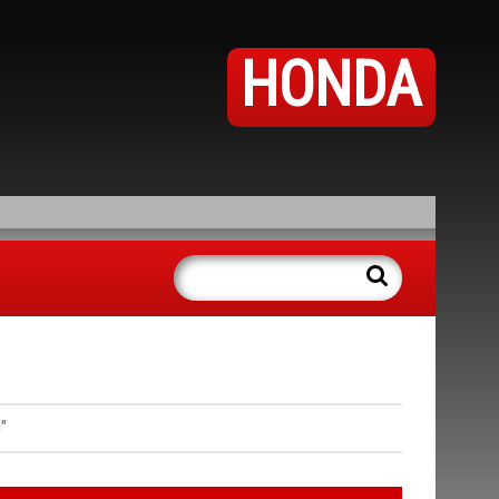
HONDA
"