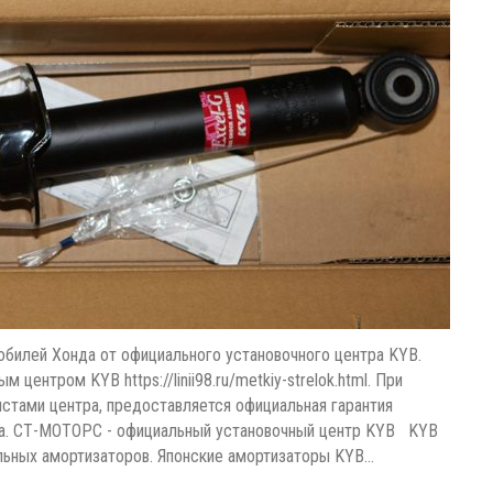
билей Хонда от официального установочного центра KYB.
ентром KYB https://linii98.ru/metkiy-strelok.html. При
стами центра, предоставляется официальная гарантия
ега. СТ-МОТОРС - официальный установочный центр KYB KYB
ильных амортизаторов. Японские амортизаторы KYB…