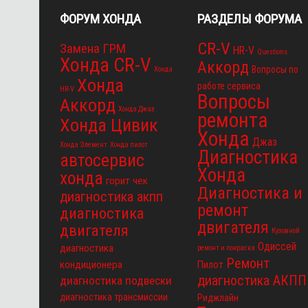
ФОРУМ ХОНДА
РАЗДЕЛЫ ФОРУМА
CR-V
Замена ГРМ
HR-V
Questions
Хонда CR-V
Аккорд
Вопросы по
Хонда
Хонда
работе сервиса
HR-V
Вопросы
Аккорд
Хонда Джаз
ремонта
Хонда Цивик
Хонда
Джаз
Хонда Элемент
Хонда пилот
Диагностика
автосервис
Хонда
хонда
горит чек
Диагностика и
диагностика акпп
ремонт
диагностика
двигателя
двигателя
Кузовной
Одиссей
диагностика
ремонт и покраска
Ремонт
кондиционера
Пилот
диагностика АКПП
диагностика подвески
диагностика трансмиссии
Риджлайн