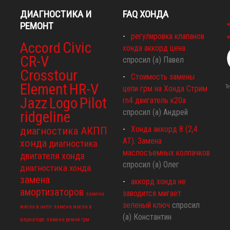
ДИАГНОСТИКА И
FAQ ХОНДА
РЕМОНТ
регулировка клапанов
Civic
Accord
хонда аккорд цена
CR-V
спросил (а) Павел
Crosstour
Стоимость замены
Element
HR-V
Т
цепи грм на Хонда Стрим
Jazz
Logo
Pilot
rn4 двигатель к20а
спросил (а) Андрей
ridgeline
Хонда аккорд 8 (2,4
диагностика АКПП
АТ). Замена
хонда
диагностика
маслосъемных колпачков
двигателя хонда
спросил (а) Олег
диагностика хонда
замена
аккорд хонда не
амортизаторов
заводится мигает
замена
зеленый ключ
спросил
масла в акпп
замена масла в
(а) Константин
вариаторе
замена ремня грм