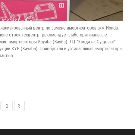
иализированный центр по замене амортизаторов а/м Honda.
амене стоек техцентр рекомендует либо оригинальные
ские амортизаторы Kayaba (Каяба). ТЦ "Хонда на Сущевке"
кции KYB (Kayaba). Приобретая и устанавливая амортизаторы
арантию…
2
3