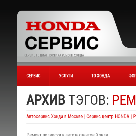
СЕРВИС ТО ДИАГНОСТИКА РЕМОНТ ХОНДА
СЕРВИС
УСЛУГИ
ТО ХОНДА
ФОР
АРХИВ
ТЭГОВ:
РЕМ
Автосервис Хонда в Москве | Сервис центр HONDA | 
Ремонт подвески в автотехцентре Хонда.