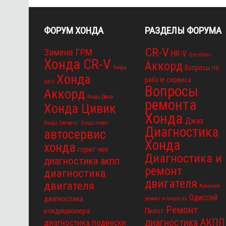
ФОРУМ ХОНДА
РАЗДЕЛЫ ФОРУМА
CR-V
Замена ГРМ
HR-V
Questions
Хонда CR-V
Аккорд
Вопросы по
Хонда
Хонда
работе сервиса
HR-V
Вопросы
Аккорд
Хонда Джаз
ремонта
Хонда Цивик
Хонда
Джаз
Хонда Элемент
Хонда пилот
Диагностика
автосервис
Хонда
хонда
горит чек
Диагностика и
диагностика акпп
ремонт
диагностика
двигателя
двигателя
Кузовной
Одиссей
диагностика
ремонт и покраска
Ремонт
кондиционера
Пилот
диагностика АКПП
диагностика подвески