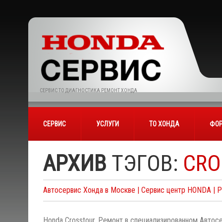
СЕРВИС ТО ДИАГНОСТИКА РЕМОНТ ХОНДА
СЕРВИС
УСЛУГИ
ТО ХОНДА
ФОР
АРХИВ
ТЭГОВ:
CRO
Автосервис Хонда в Москве | Сервис центр HONDA | 
Honda Crosstour. Ремонт в специализированном Автосе