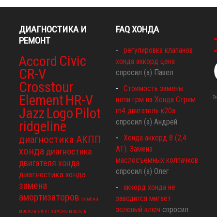
ДИАГНОСТИКА И
FAQ ХОНДА
РЕМОНТ
регулировка клапанов
Civic
Accord
хонда аккорд цена
CR-V
спросил (а) Павел
Crosstour
Стоимость замены
Element
HR-V
Т
цепи грм на Хонда Стрим
Jazz
Logo
Pilot
rn4 двигатель к20а
спросил (а) Андрей
ridgeline
Хонда аккорд 8 (2,4
диагностика АКПП
АТ). Замена
хонда
диагностика
маслосъемных колпачков
двигателя хонда
спросил (а) Олег
диагностика хонда
замена
аккорд хонда не
амортизаторов
заводится мигает
замена
зеленый ключ
спросил
масла в акпп
замена масла в