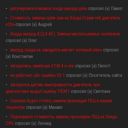
регулировка клапанов хонда аккорд цена
спросил (а) Павел
Стоимость замены цепи грм на Хонда Стрим rn4 двигатель
к20а
спросил (а) Андрей
Хонда аккорд 8 (2,4 АТ). Замена маслосъемных колпачков
спросил (а) Олег
аккорд хонда не заводится мигает зеленый ключ
спросил
(а) Константин
загорелись лампочка VTM-4 и чек
спросил (а) Пилот!
не работает абс ошибка 53-1
спросил (а) Посетитель сайта
загорелся датчик неисправности двигателя, при
диагностике выдал ошибку P0341
спросил (а) Светлана
Сколько будет стоить замена прокладки ГБЦ в вашем
техцентре
спросил (а) Михаил
Подскажите стоимость замены прокладки ГБЦ на Хонда
CRV,
спросил (а) Леонид