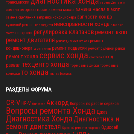
диагностика хонда
трансмиссии
замена Двигателя
замена масла в акпп
замена масла
замена амортизаторов
запчасти хонда
замена сцепления
заправка кондиционера
неисправности хонда
кузовной ремонт
не заводится
плавают
регулировка клапанов
ремонт акпп
покраска
обороты
ремонт двигателя
ремонт
ремонт диагностика abs
ремонт подвески
кондиционера
ремонт рулевой рейки
ремонт мкпп
сервис хонда
ремонт хонда
сход
сто хонда
техцентр хонда
развал
тормозные диски
тормозные
то хонда
колодки
чистка форсунок
РАЗДЕЛЫ ФОРУМА
CR-V
Аккорд
HR-V
Вопросы по работе сервиса
Questions
Вопросы ремонта Хонда
Джаз
Диагностика Хонда
Диагностика и
ремонт двигателя
Одиссей
Кузовной ремонт и покраска