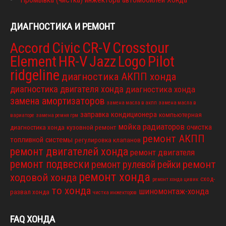
ДИАГНОСТИКА И РЕМОНТ
Civic
CR-V
Crosstour
Accord
Element
HR-V
Jazz
Logo
Pilot
ridgeline
диагностика АКПП хонда
диагностика двигателя хонда
диагностика хонда
замена амортизаторов
замена масла в акпп
замена масла в
заправка кондиционера
компьютерная
вариаторе
замена ремня грм
мойка радиаторов
очистка
диагностика хонда
кузовной ремонт
ремонт АКПП
топливной системы
регулировка клапанов
ремонт двигателей хонда
ремонт двигателя
ремонт подвески
ремонт
ремонт рулевой рейки
ремонт хонда
ходовой хонда
сход-
ремонт хонда цивик
то хонда
шиномонтаж-хонда
развал хонда
чистка инжекторов
FAQ ХОНДА