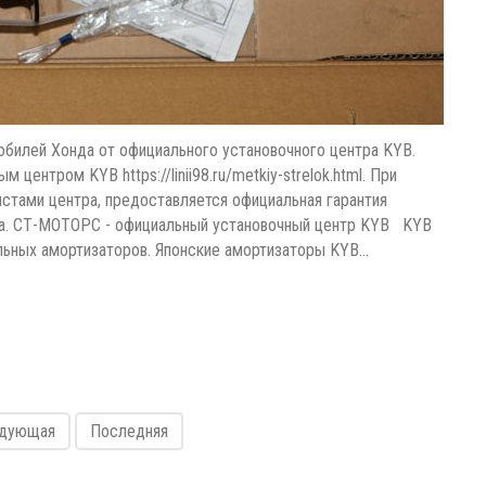
билей Хонда от официального установочного центра KYB.
ентром KYB https://linii98.ru/metkiy-strelok.html. При
стами центра, предоставляется официальная гарантия
ега. СТ-МОТОРС - официальный установочный центр KYB KYB
ильных амортизаторов. Японские амортизаторы KYB…
дующая
Последняя