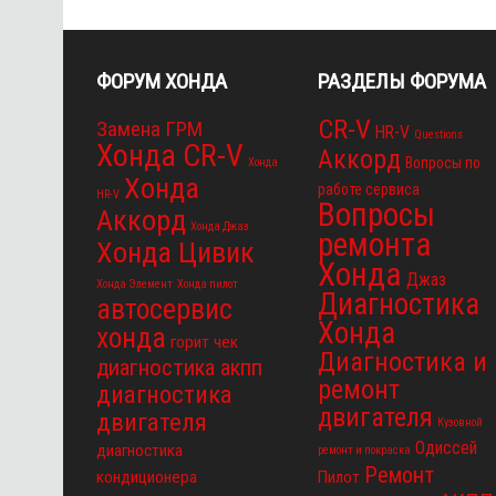
ФОРУМ ХОНДА
РАЗДЕЛЫ ФОРУМА
CR-V
Замена ГРМ
HR-V
Questions
Хонда CR-V
Аккорд
Вопросы по
Хонда
Хонда
работе сервиса
HR-V
Вопросы
Аккорд
Хонда Джаз
ремонта
Хонда Цивик
Хонда
Джаз
Хонда Элемент
Хонда пилот
Диагностика
автосервис
Хонда
хонда
горит чек
Диагностика и
диагностика акпп
ремонт
диагностика
двигателя
двигателя
Кузовной
Одиссей
диагностика
ремонт и покраска
Ремонт
кондиционера
Пилот