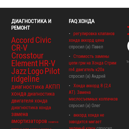
ДИАГНОСТИКА И
FAQ ХОНДА
РЕМОНТ
регулировка клапанов
Civic
Accord
хонда аккорд цена
CR-V
спросил (а) Павел
Crosstour
Стоимость замены
Element
HR-V
Т
цепи грм на Хонда Стрим
Jazz
Logo
Pilot
rn4 двигатель к20а
спросил (а) Андрей
ridgeline
Хонда аккорд 8 (2,4
диагностика АКПП
АТ). Замена
хонда
диагностика
маслосъемных колпачков
двигателя хонда
спросил (а) Олег
диагностика хонда
замена
аккорд хонда не
амортизаторов
заводится мигает
замена
зеленый ключ
спросил