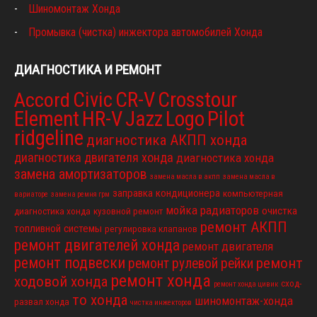
Шиномонтаж Хонда
Промывка (чистка) инжектора автомобилей Хонда
ДИАГНОСТИКА И РЕМОНТ
Civic
CR-V
Crosstour
Accord
Element
HR-V
Jazz
Logo
Pilot
ridgeline
диагностика АКПП хонда
диагностика двигателя хонда
диагностика хонда
замена амортизаторов
замена масла в акпп
замена масла в
заправка кондиционера
компьютерная
вариаторе
замена ремня грм
мойка радиаторов
очистка
диагностика хонда
кузовной ремонт
ремонт АКПП
топливной системы
регулировка клапанов
ремонт двигателей хонда
ремонт двигателя
ремонт подвески
ремонт
ремонт рулевой рейки
ремонт хонда
ходовой хонда
сход-
ремонт хонда цивик
то хонда
шиномонтаж-хонда
развал хонда
чистка инжекторов