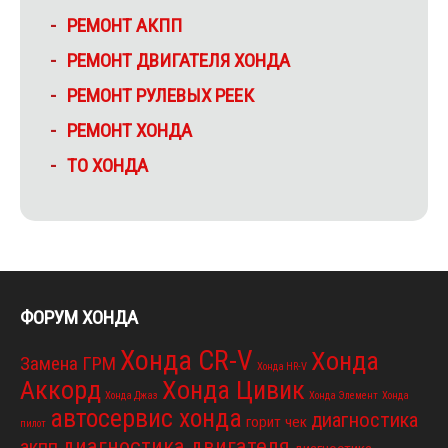
РЕМОНТ АКПП
РЕМОНТ ДВИГАТЕЛЯ ХОНДА
РЕМОНТ РУЛЕВЫХ РЕЕК
РЕМОНТ ХОНДА
ТО ХОНДА
ФОРУМ ХОНДА
Хонда CR-V
Хонда
Замена ГРМ
Хонда HR-V
Аккорд
Хонда Цивик
Хонда Джаз
Хонда Элемент
Хонда
автосервис хонда
диагностика
горит чек
пилот
диагностика двигателя
акпп