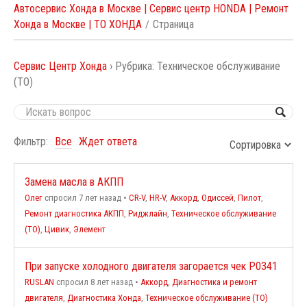
Автосервис Хонда в Москве | Сервис центр HONDA | Ремонт
Хонда в Москве | ТО ХОНДА
Страница
Сервис Центр Хонда
›
Рубрика: Техническое обслуживание
(ТО)
Фильтр:
Все
Ждет ответа
Замена масла в АКПП
Олег
спросил 7 лет назад
•
CR-V
,
HR-V
,
Аккорд
,
Одиссей
,
Пилот
,
Ремонт диагностика АКПП
,
Риджлайн
,
Техническое обслуживание
(ТО)
,
Цивик
,
Элемент
При запуске холодного двигателя загорается чек P0341
RUSLAN
спросил 8 лет назад
•
Аккорд
,
Диагностика и ремонт
двигателя
,
Диагностика Хонда
,
Техническое обслуживание (ТО)