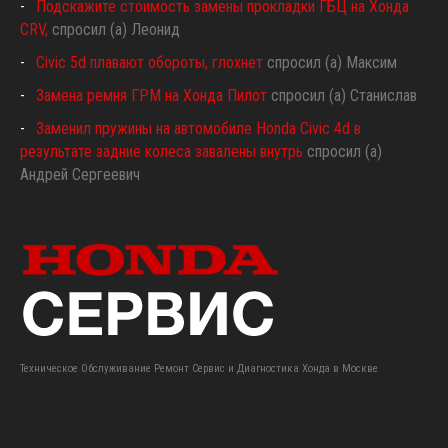
Подскажите стоимость замены прокладки ГБЦ на Хонда
CRV,
спросил (а) Леонид
Civic 5d плавают обороты, глохнет
спросил (а) Максим
Замена ремня ГРМ на Хонда Пилот
спросил (а) Станислав
Заменил пружины на автомобиле Honda Civic 4d в
результате задние колеса завалены внутрь
спросил (а)
Андрей Сергеевич
Техническое Обслуживание Ремонт Сервис и Диагностика Хонда в Москве