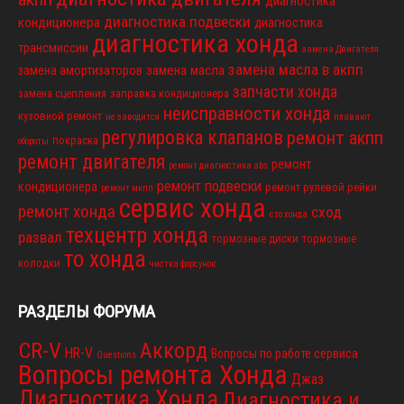
диагностика
диагностика подвески
кондиционера
диагностика
диагностика хонда
трансмиссии
замена Двигателя
замена масла в акпп
замена масла
замена амортизаторов
запчасти хонда
замена сцепления
заправка кондиционера
неисправности хонда
кузовной ремонт
не заводится
плавают
регулировка клапанов
ремонт акпп
покраска
обороты
ремонт двигателя
ремонт
ремонт диагностика abs
ремонт подвески
кондиционера
ремонт рулевой рейки
ремонт мкпп
сервис хонда
ремонт хонда
сход
сто хонда
техцентр хонда
развал
тормозные диски
тормозные
то хонда
колодки
чистка форсунок
РАЗДЕЛЫ ФОРУМА
CR-V
Аккорд
HR-V
Вопросы по работе сервиса
Questions
Вопросы ремонта Хонда
Джаз
Диагностика Хонда
Диагностика и