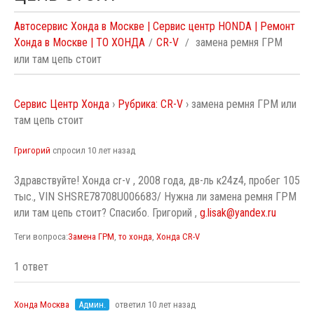
Автосервис Хонда в Москве | Сервис центр HONDA | Ремонт
Хонда в Москве | ТО ХОНДА
CR-V
замена ремня ГРМ
или там цепь стоит
Сервис Центр Хонда
›
Рубрика: CR-V
›
замена ремня ГРМ или
там цепь стоит
Григорий
спросил 10 лет назад
Здравствуйте! Хонда cr-v , 2008 года, дв-ль к24z4, пробег 105
тыс., VIN SHSRE78708U006683/ Нужна ли замена ремня ГРМ
или там цепь стоит? Спасибо. Григорий ,
g.lisak@yandex.ru
Теги вопроса:
Замена ГРМ
,
то хонда
,
Хонда CR-V
1 ответ
Хонда Москва
Админ.
ответил 10 лет назад