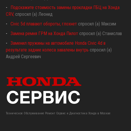
Подскажите стоимость замены прокладки ГБЦ на Хонда
CRV,
спросил (а) Леонид
Civic 5d плавают обороты, глохнет
спросил (а) Максим
Замена ремня ГРМ на Хонда Пилот
спросил (а) Станислав
Заменил пружины на автомобиле Honda Civic 4d в
результате задние колеса завалены внутрь
спросил (а)
Андрей Сергеевич
Техническое Обслуживание Ремонт Сервис и Диагностика Хонда в Москве