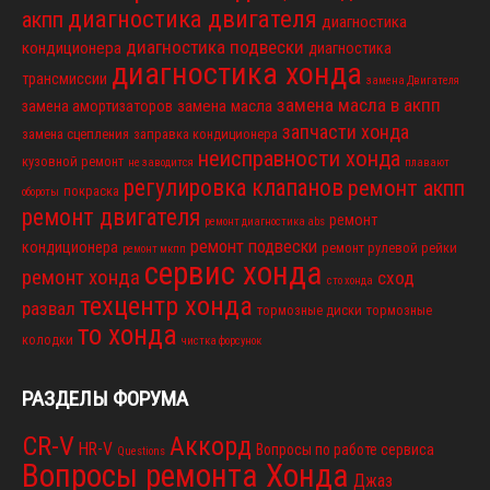
диагностика двигателя
акпп
диагностика
диагностика подвески
кондиционера
диагностика
диагностика хонда
трансмиссии
замена Двигателя
замена масла в акпп
замена масла
замена амортизаторов
запчасти хонда
замена сцепления
заправка кондиционера
неисправности хонда
кузовной ремонт
не заводится
плавают
регулировка клапанов
ремонт акпп
покраска
обороты
ремонт двигателя
ремонт
ремонт диагностика abs
ремонт подвески
кондиционера
ремонт рулевой рейки
ремонт мкпп
сервис хонда
ремонт хонда
сход
сто хонда
техцентр хонда
развал
тормозные диски
тормозные
то хонда
колодки
чистка форсунок
РАЗДЕЛЫ ФОРУМА
CR-V
Аккорд
HR-V
Вопросы по работе сервиса
Questions
Вопросы ремонта Хонда
Джаз