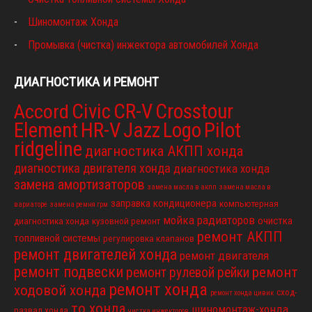
Шиномонтаж Хонда
Промывка (чистка) инжектора автомобилей Хонда
ДИАГНОСТИКА И РЕМОНТ
Civic
CR-V
Crosstour
Accord
Element
HR-V
Jazz
Logo
Pilot
ridgeline
диагностика АКПП хонда
диагностика двигателя хонда
диагностика хонда
замена амортизаторов
замена масла в акпп
замена масла в
заправка кондиционера
компьютерная
вариаторе
замена ремня грм
мойка радиаторов
очистка
диагностика хонда
кузовной ремонт
ремонт АКПП
топливной системы
регулировка клапанов
ремонт двигателей хонда
ремонт двигателя
ремонт подвески
ремонт
ремонт рулевой рейки
ремонт хонда
ходовой хонда
сход-
ремонт хонда цивик
то хонда
шиномонтаж-хонда
развал хонда
чистка инжекторов